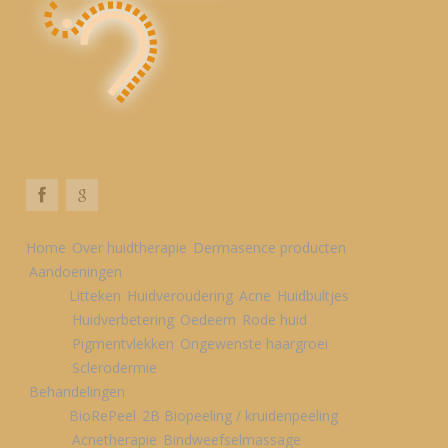
Home
Over huidtherapie
Dermasence producten
Aandoeningen
Litteken
Huidveroudering
Acne
Huidbultjes
Huidverbetering
Oedeem
Rode huid
Pigmentvlekken
Ongewenste haargroei
Sclerodermie
Behandelingen
BioRePeel
2B Biopeeling / kruidenpeeling
Acnetherapie
Bindweefselmassage