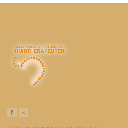
Home
Over huidtherapie
Dermasence producten