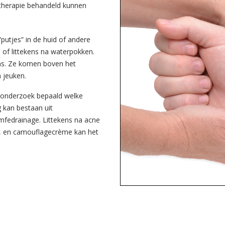
entherapie behandeld kunnen
“putjes” in de huid of andere
s of littekens na waterpokken.
ekens. Ze komen boven het
n jeuken.
e onderzoek bepaald welke
g kan bestaan uit
fedrainage. Littekens na acne
, en camouflagecrème kan het