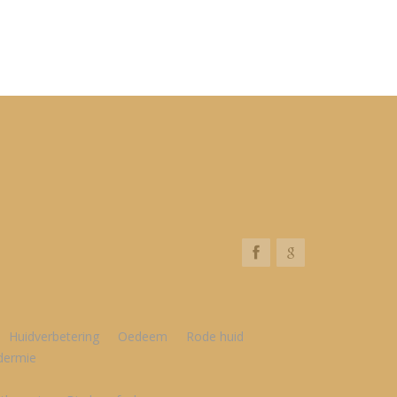
Huidverbetering
Oedeem
Rode huid
dermie