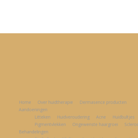
Home
Over huidtherapie
Dermasence producten
Aandoeningen
Litteken
Huidveroudering
Acne
Huidbultjes
Pigmentvlekken
Ongewenste haargroei
Sclero
Behandelingen