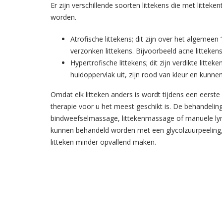
Er zijn verschillende soorten littekens die met littek
worden.
Atrofische littekens; dit zijn over het algemeen 
verzonken littekens. Bijvoorbeeld acne litteken
Hypertrofische littekens; dit zijn verdikte litt
huidoppervlak uit, zijn rood van kleur en kunne
Omdat elk litteken anders is wordt tijdens een eerst
therapie voor u het meest geschikt is. De behandelin
bindweefselmassage, littekenmassage of manuele lym
kunnen behandeld worden met een glycolzuurpeeling
litteken minder opvallend maken.