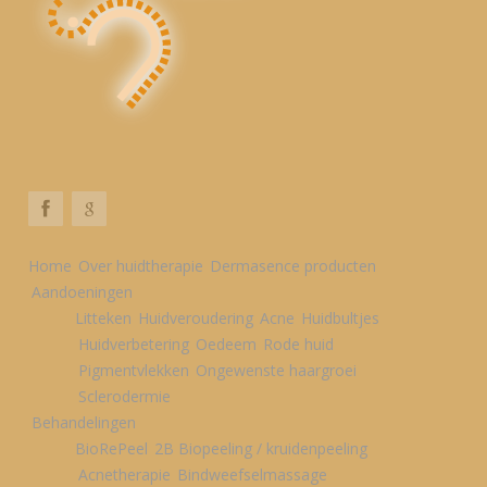
Home
Over huidtherapie
Dermasence producten
Aandoeningen
Litteken
Huidveroudering
Acne
Huidbultjes
Huidverbetering
Oedeem
Rode huid
Pigmentvlekken
Ongewenste haargroei
Sclerodermie
Behandelingen
BioRePeel
2B Biopeeling / kruidenpeeling
Acnetherapie
Bindweefselmassage