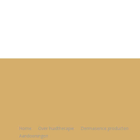
Home
Over huidtherapie
Dermasence producten
Aandoeningen