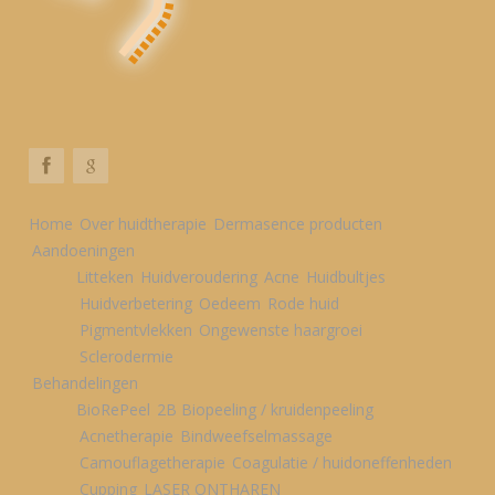
Home
Over huidtherapie
Dermasence producten
Aandoeningen
Litteken
Huidveroudering
Acne
Huidbultjes
Huidverbetering
Oedeem
Rode huid
Pigmentvlekken
Ongewenste haargroei
Sclerodermie
Behandelingen
BioRePeel
2B Biopeeling / kruidenpeeling
Acnetherapie
Bindweefselmassage
Camouflagetherapie
Coagulatie / huidoneffenheden
Cupping
LASER ONTHAREN