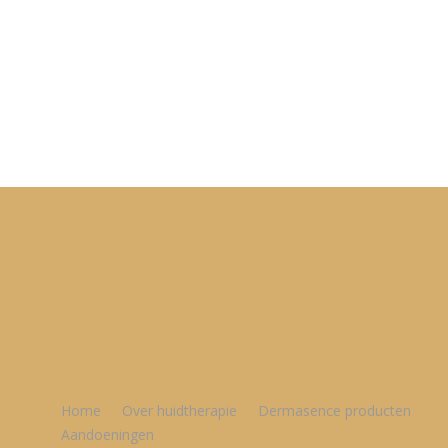
Home
Over huidtherapie
Dermasence producten
Aandoeningen