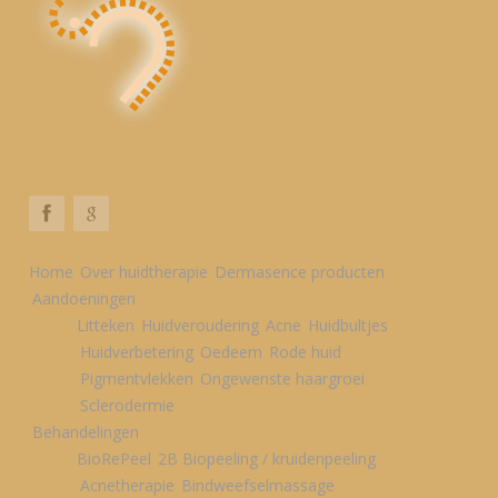
Home
Over huidtherapie
Dermasence producten
Aandoeningen
Litteken
Huidveroudering
Acne
Huidbultjes
Huidverbetering
Oedeem
Rode huid
Pigmentvlekken
Ongewenste haargroei
Sclerodermie
Behandelingen
BioRePeel
2B Biopeeling / kruidenpeeling
Acnetherapie
Bindweefselmassage