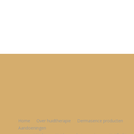
Home
Over huidtherapie
Dermasence producten
Aandoeningen